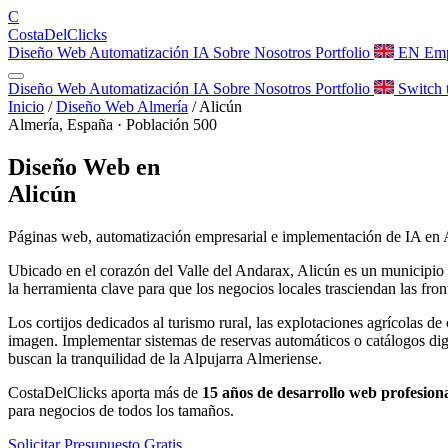
C
Costa
Del
Clicks
Diseño Web
Automatización
IA
Sobre Nosotros
Portfolio
EN
Emp
Diseño Web
Automatización
IA
Sobre Nosotros
Portfolio
Switch 
Inicio
/
Diseño Web Almería
/
Alicún
Almería, España · Población 500
Diseño Web en
Alicún
Páginas web, automatización empresarial e implementación de IA en 
Ubicado en el corazón del Valle del Andarax, Alicún es un municipio qu
la herramienta clave para que los negocios locales trasciendan las fron
Los cortijos dedicados al turismo rural, las explotaciones agrícolas d
imagen. Implementar sistemas de reservas automáticos o catálogos digi
buscan la tranquilidad de la Alpujarra Almeriense.
CostaDelClicks aporta más de
15 años de desarrollo web profesion
para negocios de todos los tamaños.
Solicitar Presupuesto Gratis