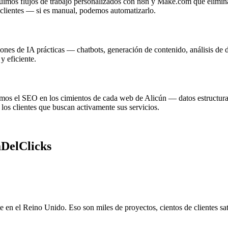
imos flujos de trabajo personalizados con n8n y Make.com que eliminan 
clientes — si es manual, podemos automatizarlo.
ones de IA prácticas — chatbots, generación de contenido, análisis de 
y eficiente.
amos el SEO en los cimientos de cada web de Alicún — datos estructura
los clientes que buscan activamente sus servicios.
aDelClicks
 el Reino Unido. Eso son miles de proyectos, cientos de clientes sati