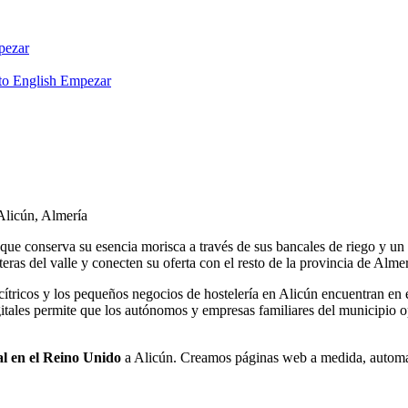
ezar
to English
Empezar
Alicún, Almería
e conserva su esencia morisca a través de sus bancales de riego y un ri
teras del valle y conecten su oferta con el resto de la provincia de Almer
e cítricos y los pequeños negocios de hostelería en Alicún encuentran en
tales permite que los autónomos y empresas familiares del municipio op
al en el Reino Unido
a Alicún. Creamos páginas web a medida, automa