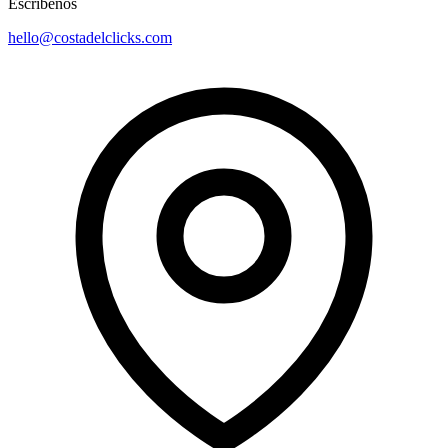
Escríbenos
hello@costadelclicks.com