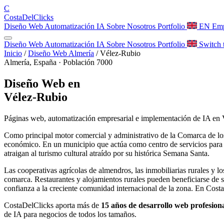
C
Costa
Del
Clicks
Diseño Web
Automatización
IA
Sobre Nosotros
Portfolio
EN
Emp
Diseño Web
Automatización
IA
Sobre Nosotros
Portfolio
Switch 
Inicio
/
Diseño Web Almería
/
Vélez-Rubio
Almería, España · Población 7000
Diseño Web en
Vélez-Rubio
Páginas web, automatización empresarial e implementación de IA en
Como principal motor comercial y administrativo de la Comarca de los 
económico. En un municipio que actúa como centro de servicios para t
atraigan al turismo cultural atraído por su histórica Semana Santa.
Las cooperativas agrícolas de almendros, las inmobiliarias rurales y 
comarca. Restaurantes y alojamientos rurales pueden beneficiarse de 
confianza a la creciente comunidad internacional de la zona. En Costa
CostaDelClicks aporta más de
15 años de desarrollo web profesion
de IA para negocios de todos los tamaños.