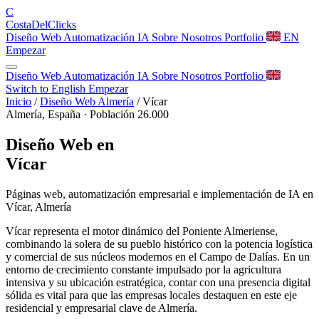
C
Costa
Del
Clicks
Diseño Web
Automatización
IA
Sobre Nosotros
Portfolio
EN
Empezar
Diseño Web
Automatización
IA
Sobre Nosotros
Portfolio
Switch to English
Empezar
Inicio
/
Diseño Web Almería
/
Vícar
Almería, España · Población 26.000
Diseño Web en
Vícar
Páginas web, automatización empresarial e implementación de IA en
Vícar, Almería
Vícar representa el motor dinámico del Poniente Almeriense,
combinando la solera de su pueblo histórico con la potencia logística
y comercial de sus núcleos modernos en el Campo de Dalías. En un
entorno de crecimiento constante impulsado por la agricultura
intensiva y su ubicación estratégica, contar con una presencia digital
sólida es vital para que las empresas locales destaquen en este eje
residencial y empresarial clave de Almería.