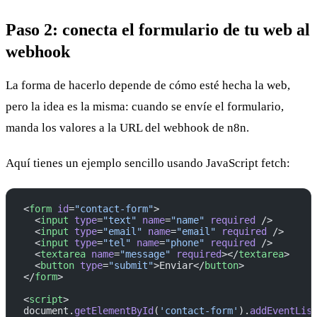
Paso 2: conecta el formulario de tu web al
webhook
La forma de hacerlo depende de cómo esté hecha la web,
pero la idea es la misma: cuando se envíe el formulario,
manda los valores a la URL del webhook de n8n.
Aquí tienes un ejemplo sencillo usando JavaScript fetch:
<
form
 id
=
"contact-form"
>
  <
input
 type
=
"text"
 name
=
"name"
 required
 />
  <
input
 type
=
"email"
 name
=
"email"
 required
 />
  <
input
 type
=
"tel"
 name
=
"phone"
 required
 />
  <
textarea
 name
=
"message"
 required
></
textarea
>
  <
button
 type
=
"submit"
>Enviar</
button
>
</
form
>
<
script
>
document.
getElementById
(
'contact-form'
).
addEventLis