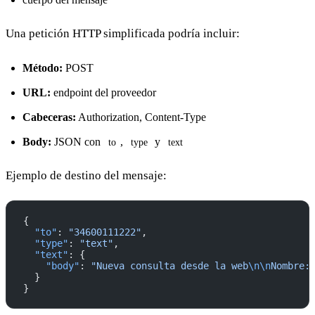
Una petición HTTP simplificada podría incluir:
Método:
POST
URL:
endpoint del proveedor
Cabeceras:
Authorization, Content-Type
Body:
JSON con
,
y
to
type
text
Ejemplo de destino del mensaje:
{
  "to"
: 
"34600111222"
,
  "type"
: 
"text"
,
  "text"
: {
    "body"
: 
"Nueva consulta desde la web
\n\n
Nombre:
  }
}