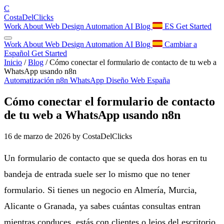
C
Costa
Del
Clicks
Work
About
Web Design
Automation
AI
Blog
ES
Get Started
Work
About
Web Design
Automation
AI
Blog
Cambiar a
Español
Get Started
Inicio
/
Blog
/
Cómo conectar el formulario de contacto de tu web a
WhatsApp usando n8n
Automatización
n8n
WhatsApp
Diseño Web
España
Cómo conectar el formulario de contacto
de tu web a WhatsApp usando n8n
16 de marzo de 2026
by CostaDelClicks
Un formulario de contacto que se queda dos horas en tu
bandeja de entrada suele ser lo mismo que no tener
formulario. Si tienes un negocio en Almería, Murcia,
Alicante o Granada, ya sabes cuántas consultas entran
mientras conduces, estás con clientes o lejos del escritorio.