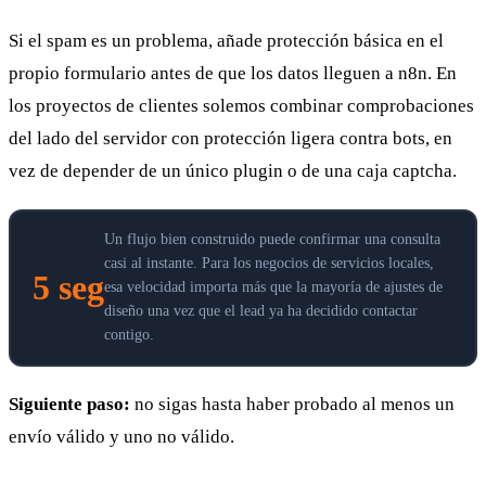
Si el spam es un problema, añade protección básica en el
propio formulario antes de que los datos lleguen a n8n. En
los proyectos de clientes solemos combinar comprobaciones
del lado del servidor con protección ligera contra bots, en
vez de depender de un único plugin o de una caja captcha.
Un flujo bien construido puede confirmar una consulta
casi al instante. Para los negocios de servicios locales,
5 seg
esa velocidad importa más que la mayoría de ajustes de
diseño una vez que el lead ya ha decidido contactar
contigo.
Siguiente paso:
no sigas hasta haber probado al menos un
envío válido y uno no válido.