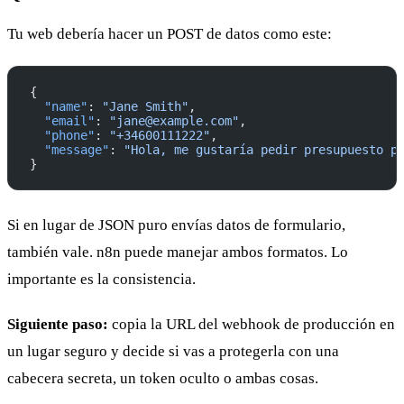
Tu web debería hacer un POST de datos como este:
{
  "name"
: 
"Jane Smith"
,
  "email"
: 
"jane@example.com"
,
  "phone"
: 
"+34600111222"
,
  "message"
: 
"Hola, me gustaría pedir presupuesto p
}
Si en lugar de JSON puro envías datos de formulario,
también vale. n8n puede manejar ambos formatos. Lo
importante es la consistencia.
Siguiente paso:
copia la URL del webhook de producción en
un lugar seguro y decide si vas a protegerla con una
cabecera secreta, un token oculto o ambas cosas.