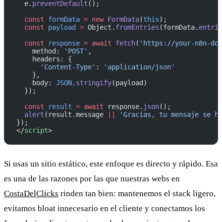
  e.
preventDefault
();
  const
 formData
 =
 new
 FormData
(
this
);
  const
 payload
 =
 Object.
fromEntries
(formData.
entri
  const
 response
 =
 await
 fetch
(
'https://your-n8n-do
    method: 
'POST'
,
    headers: {
      'Content-Type'
: 
'application/json'
    },
    body: 
JSON
.
stringify
(payload)
  });
  const
 result
 =
 await
 response.
json
();
  alert
(result.message 
||
 'Gracias, tu mensaje se h
});
</
script
>
Si usas un sitio estático, este enfoque es directo y rápido. Esa
es una de las razones por las que nuestras webs en
CostaDelClicks
rinden tan bien: mantenemos el stack ligero,
evitamos bloat innecesario en el cliente y conectamos los