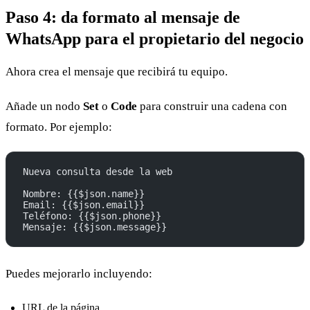
Paso 4: da formato al mensaje de
WhatsApp para el propietario del negocio
Ahora crea el mensaje que recibirá tu equipo.
Añade un nodo
Set
o
Code
para construir una cadena con
formato. Por ejemplo:
Nueva consulta desde la web
Nombre: {{$json.name}}
Email: {{$json.email}}
Teléfono: {{$json.phone}}
Mensaje: {{$json.message}}
Puedes mejorarlo incluyendo:
URL de la página