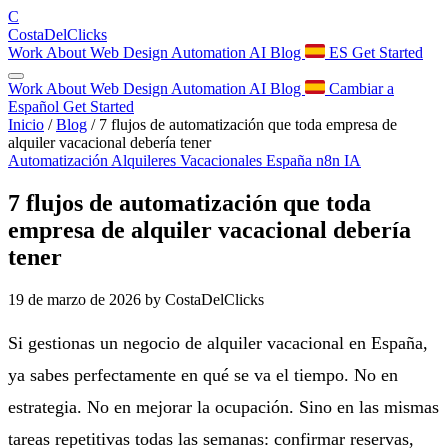
C
Costa
Del
Clicks
Work
About
Web Design
Automation
AI
Blog
ES
Get Started
Work
About
Web Design
Automation
AI
Blog
Cambiar a
Español
Get Started
Inicio
/
Blog
/
7 flujos de automatización que toda empresa de
alquiler vacacional debería tener
Automatización
Alquileres Vacacionales
España
n8n
IA
7 flujos de automatización que toda
empresa de alquiler vacacional debería
tener
19 de marzo de 2026
by CostaDelClicks
Si gestionas un negocio de alquiler vacacional en España,
ya sabes perfectamente en qué se va el tiempo. No en
estrategia. No en mejorar la ocupación. Sino en las mismas
tareas repetitivas todas las semanas: confirmar reservas,