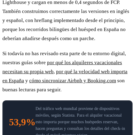
Lighthouse y cargan en menos de 0,4 segundos de FCP.
También construimos correctamente las versiones en inglés
y español, con hreflang implementado desde el principio,
porque los recorridos bilingües del huésped en España no
deberían añadirse después como un parche.
Si todavía no has revisado esta parte de tu entorno digital,
nuestras guías sobre
por qué los alquileres vacacionales
necesitan su propia web
,
por qué la velocidad web importa
en España
y
cómo sincronizar Airbnb y Booking.com
son
buenas lecturas para seguir.
Del tráfico web mundial proviene de dispositivos
móviles, según Statista. Para el alquiler vacacional
53,9%
esto importa porque muchos huéspedes reservan,
hacen preguntas y consultan los detalles del check-in