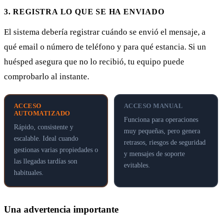
3. REGISTRA LO QUE SE HA ENVIADO
El sistema debería registrar cuándo se envió el mensaje, a
qué email o número de teléfono y para qué estancia. Si un
huésped asegura que no lo recibió, tu equipo puede
comprobarlo al instante.
ACCESO
ACCESO MANUAL
AUTOMATIZADO
Funciona para operaciones
Rápido, consistente y
muy pequeñas, pero genera
escalable. Ideal cuando
retrasos, riesgos de seguridad
gestionas varias propiedades o
y mensajes de soporte
las llegadas tardías son
evitables.
habituales.
Una advertencia importante