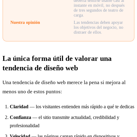
debería sentirse usable casi al
instante en móvil, no después
de tres segundos de teatro de
carga.
Nuestra opinión
Las tendencias deben apoyar
los objetivos del negocio, no
distraer de ellos.
La única forma útil de valorar una
tendencia de diseño web
Una tendencia de diseño web merece la pena si mejora al
menos uno de estos puntos:
Claridad
— los visitantes entienden más rápido a qué te dedicas
Confianza
— el sitio transmite actualidad, credibilidad y
profesionalidad
Velocidad
— las páginas cargan rápido en dispositivos y