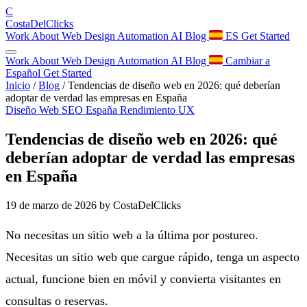
C
Costa
Del
Clicks
Work
About
Web Design
Automation
AI
Blog
ES
Get Started
Work
About
Web Design
Automation
AI
Blog
Cambiar a
Español
Get Started
Inicio
/
Blog
/
Tendencias de diseño web en 2026: qué deberían
adoptar de verdad las empresas en España
Diseño Web
SEO
España
Rendimiento
UX
Tendencias de diseño web en 2026: qué
deberían adoptar de verdad las empresas
en España
19 de marzo de 2026
by CostaDelClicks
No necesitas un sitio web a la última por postureo.
Necesitas un sitio web que cargue rápido, tenga un aspecto
actual, funcione bien en móvil y convierta visitantes en
consultas o reservas.