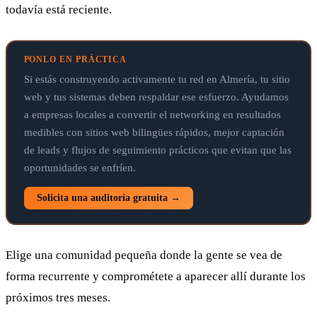
todavía está reciente.
PONLO EN PRÁCTICA
Si estás construyendo activamente tu red en Almería, tu sitio
web y tus sistemas deben respaldar ese esfuerzo. Ayudamos
a empresas locales a convertir el networking en resultados
medibles con sitios web bilingües rápidos, mejor captación
de leads y flujos de seguimiento prácticos que evitan que las
oportunidades se enfríen.
Solicita una auditoría gratuita →
Elige una comunidad pequeña donde la gente se vea de
forma recurrente y comprométete a aparecer allí durante los
próximos tres meses.