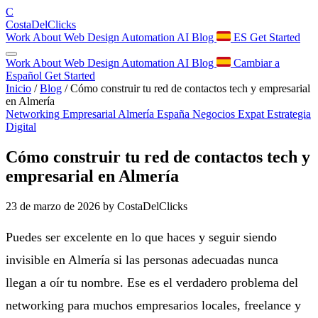
C
Costa
Del
Clicks
Work
About
Web Design
Automation
AI
Blog
ES
Get Started
Work
About
Web Design
Automation
AI
Blog
Cambiar a
Español
Get Started
Inicio
/
Blog
/
Cómo construir tu red de contactos tech y empresarial
en Almería
Networking Empresarial
Almería
España
Negocios Expat
Estrategia
Digital
Cómo construir tu red de contactos tech y
empresarial en Almería
23 de marzo de 2026
by CostaDelClicks
Puedes ser excelente en lo que haces y seguir siendo
invisible en Almería si las personas adecuadas nunca
llegan a oír tu nombre. Ese es el verdadero problema del
networking para muchos empresarios locales, freelance y