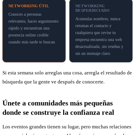
NETWORKING ÚTIL
NETWORKING
DESPERDICIADO
Conoces a personas
Acumulas nombres, nunca
relevantes, haces seguimiento
retomas el contacto y
rápido y encuentran una
cualquiera que revise tu
presencia online creíble
empresa encuentra una web
cuando más tarde te buscan.
desactualizada, sin reseñas y
sin un mensaje claro.
Si esta semana solo arreglas una cosa, arregla el resultado de
búsqueda que la gente ve después de conocerte.
Únete a comunidades más pequeñas
donde se construye la confianza real
Los eventos grandes tienen su lugar, pero muchas relaciones